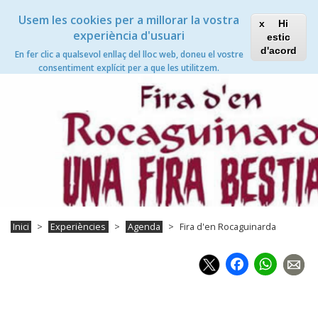
Vés
Xanascat
Toggle
Usem les cookies per a millorar la vostra
al
Hi
navigation
contingut
experiència d'usuari
estic
Fira d'en Rocaguinarda
d'acord
En fer clic a qualsevol enllaç del lloc web, doneu el vostre
Toggle
consentiment explícit per a que les utilitzem.
navigation
Inici
Experiències
Agenda
Fira d'en Rocaguinarda
Faceb
Wh