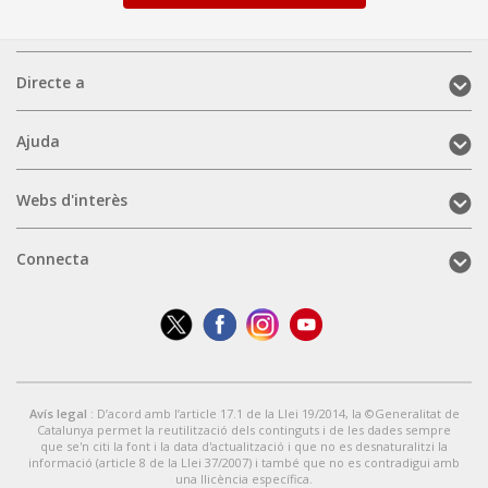
Directe
Directe a
a
(mobile)
Ajuda
Ajuda
(mobile)
Webs
Webs d'interès
d'interès
(mobile)
Connecta
Connecta
(mobile)
Avís legal
: D’acord amb l’article 17.1 de la Llei 19/2014, la ©Generalitat de
Catalunya permet la reutilització dels continguts i de les dades sempre
que se'n citi la font i la data d'actualització i que no es desnaturalitzi la
informació (article 8 de la Llei 37/2007) i també que no es contradigui amb
una llicència específica.