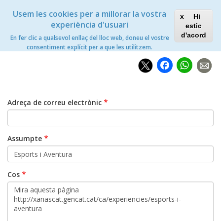
Vés
Xanascat
Toggle
Usem les cookies per a millorar la vostra
al
Hi
navigation
contingut
experiència d'usuari
estic
d'acord
En fer clic a qualsevol enllaç del lloc web, doneu el vostre
Inici
Compartir per email
consentiment explícit per a que les utilitzem.
Faceb
Wh
Adreça de correu electrònic
Assumpte
Cos