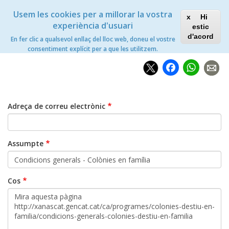
Vés
Xanascat
Toggle
Usem les cookies per a millorar la vostra
al
Hi
navigation
contingut
experiència d'usuari
estic
d'acord
En fer clic a qualsevol enllaç del lloc web, doneu el vostre
Inici
Compartir per email
consentiment explícit per a que les utilitzem.
Faceb
Wh
Adreça de correu electrònic
Assumpte
Cos