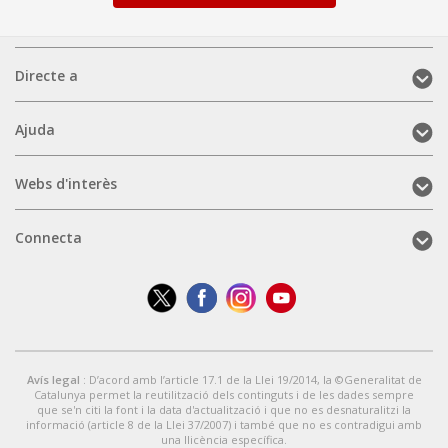
Directe
Directe a
a
(mobile)
Ajuda
Ajuda
(mobile)
Webs
Webs d'interès
d'interès
(mobile)
Connecta
Connecta
(mobile)
Avís legal
: D’acord amb l’article 17.1 de la Llei 19/2014, la ©Generalitat de
Catalunya permet la reutilització dels continguts i de les dades sempre
que se'n citi la font i la data d'actualització i que no es desnaturalitzi la
informació (article 8 de la Llei 37/2007) i també que no es contradigui amb
una llicència específica.