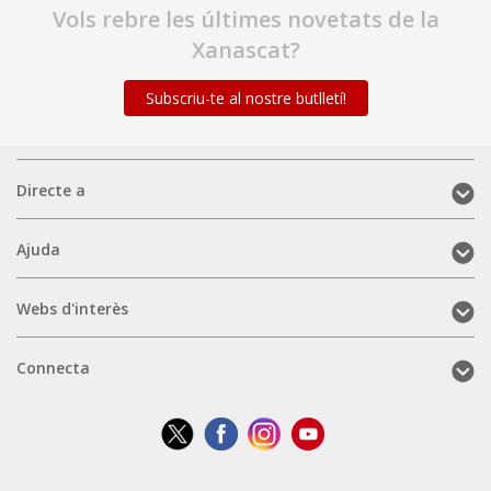
Vols rebre les últimes novetats de la
Xanascat?
Subscriu-te al nostre butlletí!
Directe
Directe a
a
(mobile)
Ajuda
Ajuda
(mobile)
Webs
Webs d'interès
d'interès
(mobile)
Connecta
Connecta
(mobile)