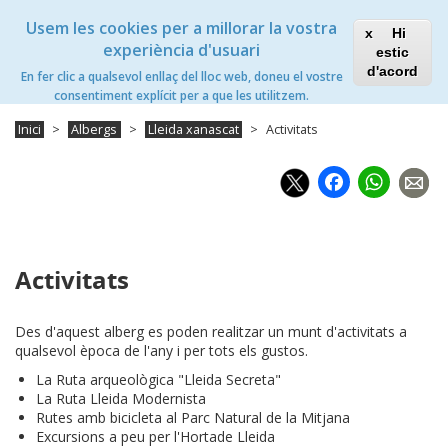
Vés
Xanascat
Toggle
Usem les cookies per a millorar la vostra
al
Hi
navigation
contingut
experiència d'usuari
estic
Lleida Xanascat
d'acord
En fer clic a qualsevol enllaç del lloc web, doneu el vostre
Toggle
consentiment explícit per a que les utilitzem.
navigation
Inici
Albergs
Lleida xanascat
Activitats
Faceb
Wh
Activitats
Des d'aquest alberg es poden realitzar un munt d'activitats a
qualsevol època de l'any i per tots els gustos.
La Ruta arqueològica "Lleida Secreta"
La Ruta Lleida Modernista
Rutes amb bicicleta al Parc Natural de la Mitjana
Excursions a peu per l'Hortade Lleida