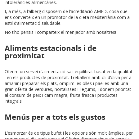
intoleràncies alimentàries.
I, a més, a l’alberg disposem de l’acreditació AMED, cosa que
ens converteix en un promotor de la dieta mediterrània com a
estil d’alimentació saludable.
No t’ho pensis i comparteix el menjador amb nosaltres!
Aliments estacionals i de
proximitat
Oferim un servei d’alimentació sa i equilibrat basat en la qualitat
i en els productes de proximitat. Treballem amb oli d’oliva per a
amanir i preparar els plats, omplim les olles i paelles amb una
gran oferta de verdures, hortalisses i llegums, i donem prioritat
al consum de peix i carn magra, fruita fresca i productes
integrals
Menús per a tots els gustos
L’esmorzar és de tipus bufet i les opcions són molt àmplies, per
començar el dia amb energia! Oferim diversos tipus de cereals,