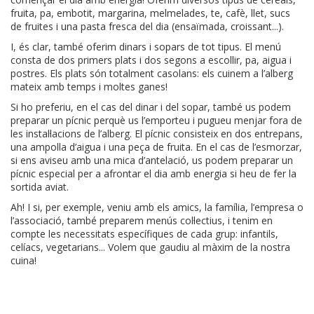
fruita, pa, embotit, margarina, melmelades, te, cafè, llet, sucs
de fruites i una pasta fresca del dia (ensaïmada, croissant...).
I, és clar, també oferim dinars i sopars de tot tipus. El menú
consta de dos primers plats i dos segons a escollir, pa, aigua i
postres. Els plats són totalment casolans: els cuinem a l’alberg
mateix amb temps i moltes ganes!
Si ho preferiu, en el cas del dinar i del sopar, també us podem
preparar un pícnic perquè us l’emporteu i pugueu menjar fora de
les instal·lacions de l’alberg. El pícnic consisteix en dos entrepans,
una ampolla d’aigua i una peça de fruita. En el cas de l’esmorzar,
si ens aviseu amb una mica d’antelació, us podem preparar un
pícnic especial per a afrontar el dia amb energia si heu de fer la
sortida aviat.
Ah! I si, per exemple, veniu amb els amics, la família, l’empresa o
l’associació, també preparem menús col·lectius, i tenim en
compte les necessitats específiques de cada grup: infantils,
celíacs, vegetarians... Volem que gaudiu al màxim de la nostra
cuina!