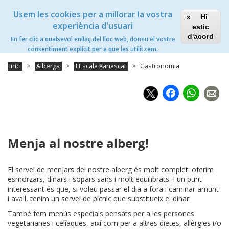
Vés
Xanascat
Toggle
Usem les cookies per a millorar la vostra
al
Hi
navigation
contingut
experiència d'usuari
estic
L'Escala Xanascat
d'acord
En fer clic a qualsevol enllaç del lloc web, doneu el vostre
Toggle
consentiment explícit per a que les utilitzem.
navigation
Inici
Albergs
LEscala Xanascat
Gastronomia
Faceb
Wh
Menja al nostre alberg!
El servei de menjars del nostre alberg és molt complet: oferim
esmorzars, dinars i sopars sans i molt equilibrats. I un punt
interessant és que, si voleu passar el dia a fora i caminar amunt
i avall, tenim un servei de pícnic que substitueix el dinar.
També fem menús especials pensats per a les persones
vegetarianes i celíaques, així com per a altres dietes, al·lèrgies i/o