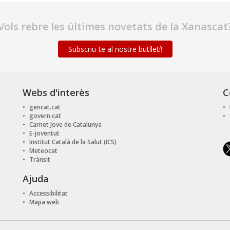
Vols rebre les últimes novetats de la Xanascat
Subscriu-te al nostre butlletí!
Webs d'interès
C
gencat.cat
govern.cat
Carnet Jove de Catalunya
E-joventut
Institut Català de la Salut (ICS)
Meteocat
Trànsit
Ajuda
Accessibilitat
Mapa web