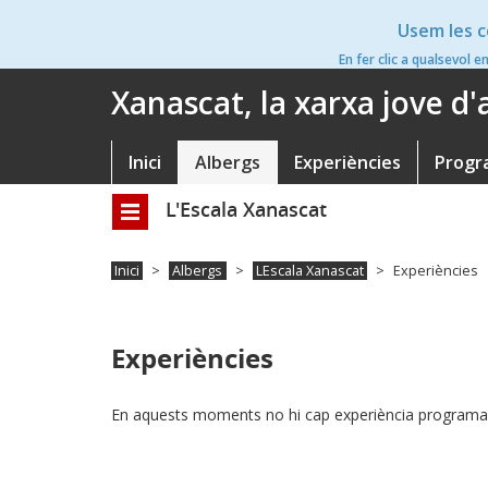
Vés
Usem les c
al
contingut
En fer clic a qualsevol e
Xanascat, la xarxa jove d
Inici
Albergs
Experiències
Progr
Navegació
principal
L'Escala Xanascat
Toggle
navigation
Inici
Albergs
LEscala Xanascat
Experiències
Experiències
En aquests moments no hi cap experiència programa