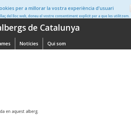
ookies per a millorar la vostra experiència d'usuari
en
nllaç del lloc web, doneu el vostre consentiment explícit per a que les utilitzem.
'albergs de Catalunya
ames
Notícies
Qui som
da en aquest alberg.