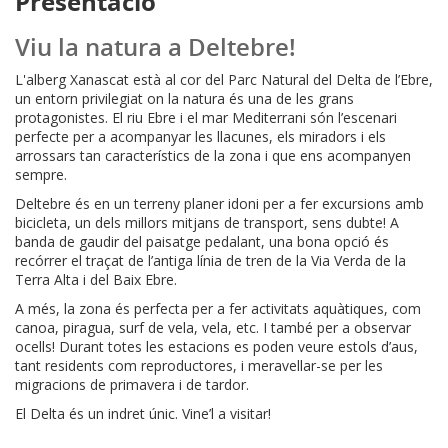
Presentació
Viu la natura a Deltebre!
L'alberg Xanascat està al cor del Parc Natural del Delta de l’Ebre,
un entorn privilegiat on la natura és una de les grans
protagonistes. El riu Ebre i el mar Mediterrani són l’escenari
perfecte per a acompanyar les llacunes, els miradors i els
arrossars tan característics de la zona i que ens acompanyen
sempre.
Deltebre és en un terreny planer idoni per a fer excursions amb
bicicleta, un dels millors mitjans de transport, sens dubte! A
banda de gaudir del paisatge pedalant, una bona opció és
recórrer el traçat de l’antiga línia de tren de la Via Verda de la
Terra Alta i del Baix Ebre.
A més, la zona és perfecta per a fer activitats aquàtiques, com
canoa, piragua, surf de vela, vela, etc. I també per a observar
ocells! Durant totes les estacions es poden veure estols d’aus,
tant residents com reproductores, i meravellar-se per les
migracions de primavera i de tardor.
El Delta és un indret únic. Vine’l a visitar!