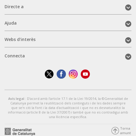
Directe
Directe a
a
(mobile)
Ajuda
Ajuda
(mobile)
Webs
Webs d'interès
d'interès
(mobile)
Connecta
Connecta
(mobile)
Avís legal
: D’acord amb l’article 17.1 de la Llei 19/2014, la ©Generalitat de
Catalunya permet la reutilització dels continguts i de les dades sempre
que se'n citi la font i la data d'actualització i que no es desnaturalitzi la
informació (article 8 de la Llei 37/2007) i també que no es contradigui amb
una llicència específica.
Torna
amunt