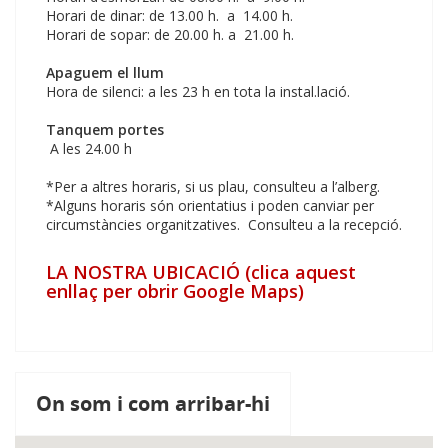
Horari de dinar: de 13.00 h. a 14.00 h.
Horari de sopar: de 20.00 h. a 21.00 h.
Apaguem el llum
Hora de silenci: a les 23 h en tota la instal.lació.
Tanquem portes
A les 24.00 h
*Per a altres horaris, si us plau, consulteu a l’alberg.
*Alguns horaris són orientatius i poden canviar per
circumstàncies organitzatives. Consulteu a la recepció.
LA NOSTRA UBICACIÓ (clica aquest
enllaç per obrir Google Maps)
On som i com arribar-hi