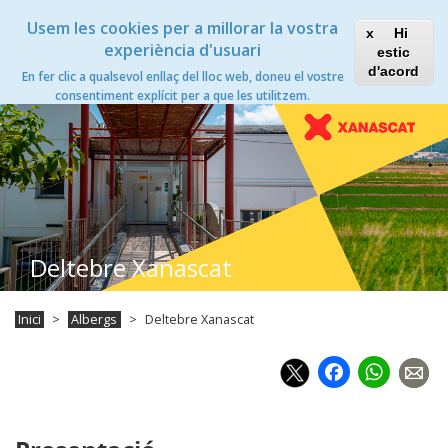
Vés
Xanascat
Toggle
Usem les cookies per a millorar la vostra
al
Hi
navigation
contingut
experiència d'usuari
estic
d'acord
En fer clic a qualsevol enllaç del lloc web, doneu el vostre
Toggle
consentiment explícit per a que les utilitzem.
navigation
Deltebre Xanascat
Inici
Albergs
Deltebre Xanascat
Faceb
Wh