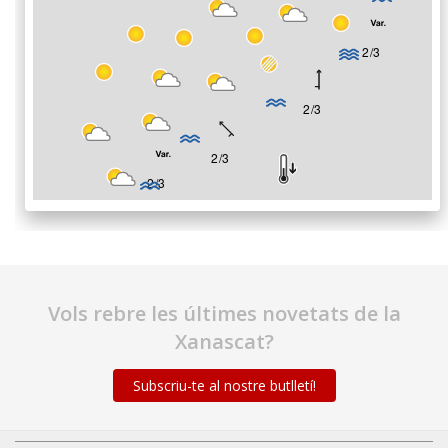
Vols rebre les últimes novetats de la
Xanascat?
Subscriu-te al nostre butlletí!